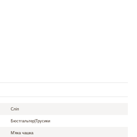
Сліп
Бюстгальтер|Трусики
М'яка чашка