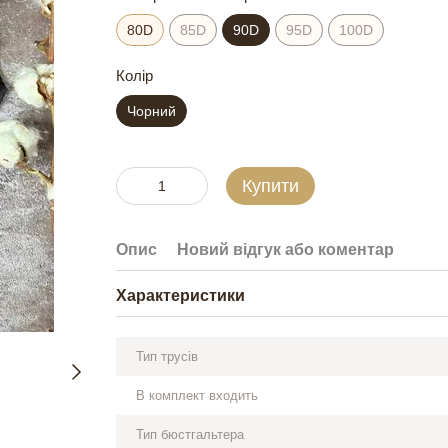
80D
85D
90D
95D
100D
Колір
Чорний
Купити
Опис
Новий відгук або коментар
Характеристики
Тип трусів
В комплект входить
Тип бюстгальтера