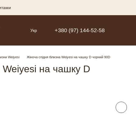
зитами
Р
+380 (97) 144-52-58
Укр
лизни Weiyesi
Жіноча спідня білизна Weiyesi на чашку D чорний 90D
 Weiyesi на чашку D