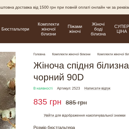
штовна доставка від 1500 грн при повній оплаті онлайн чи за рекві
Комплекти
Жіночі
Піжами
СУПЕ
Бюстгальтери
жіночої
боді
жіночі
ЦІНА
білизни
білизна
Головна
Комплекти жіночої білизни
Комплекти жіночої бі
Жіноча спідня білизна
чорний 90D
В наявності
Артикул: 2523
Написати відгук
835 грн
885 грн
Увійти
для відображення накопичувальної знижки
%
Розмір бюстгальтера