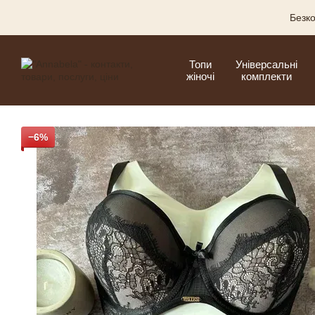
Перейти до основного контенту
Безко
Топи
Універсальні
жіночі
комплекти
−6%