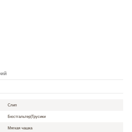
рий
Слип
Бюстгальтер|Трусики
Мягкая чашка