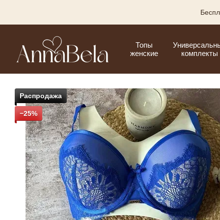
Перейти к основному контенту
Беспл
Топы
Универсальн
женские
комплекты
Распродажа
−25%