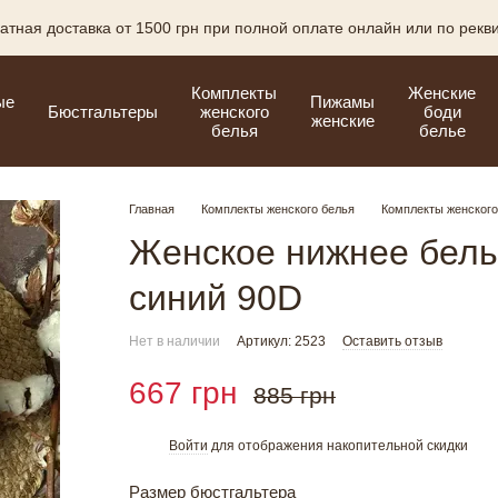
атная доставка от 1500 грн при полной оплате онлайн или по рекв
Комплекты
Женские
ые
Пижамы
Бюстгальтеры
женского
боди
женские
белья
белье
Главная
Комплекты женского белья
Комплекты женского
Женское нижнее белье
синий 90D
Нет в наличии
Артикул: 2523
Оставить отзыв
667 грн
885 грн
Войти
для отображения накопительной скидки
%
Размер бюстгальтера