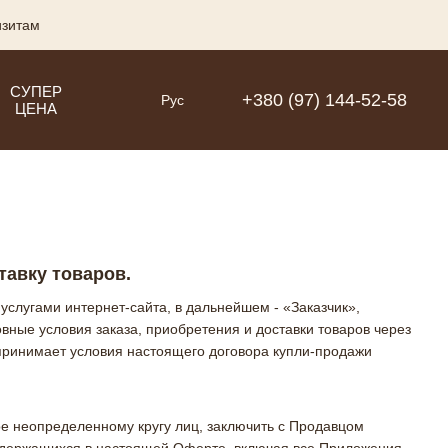
изитам
СУПЕР
+380 (97) 144-52-58
Рус
ЦЕНА
тавку товаров.
слугами интернет-сайта, в дальнейшем - «Заказчик»,
вные условия заказа, приобретения и доставки товаров через
, принимает условия настоящего договора купли-продажи
ое неопределенному кругу лиц, заключить с Продавцом
содержащихся в настоящей Оферте, включая все Приложения.