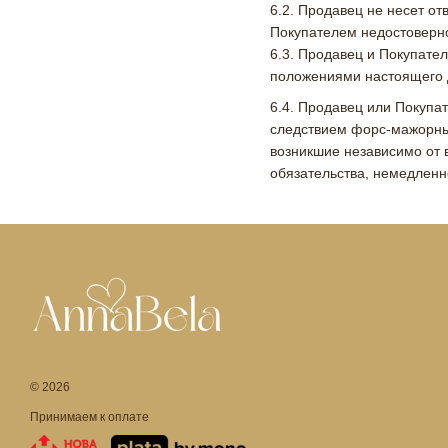
6.2. Продавец не несет о
Покупателем недостоверн
6.3. Продавец и Покупател
положениями настоящего 
6.4. Продавец или Покупа
следствием форс-мажорных
возникшие независимо от 
обязательства, немедленн
© 2026
Принимаем к оплате