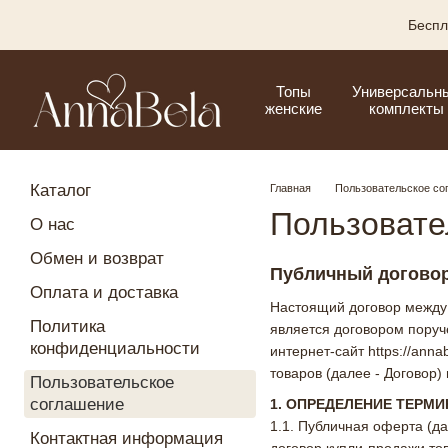
Перейти к основному контенту
Беспл
Топы
Универсальн
женские
комплекты
Каталог
Главная
Пользовательское со
Пользовате
О нас
Обмен и возврат
Публичный договор 
Оплата и доставка
Настоящий договор между 
Политика
является договором поруче
конфиденциальности
интернет-сайт https://an
товаров (далее - Договор)
Пользовательское
соглашение
1. ОПРЕДЕЛЕНИЕ ТЕРМ
1.1. Публичная оферта (д
Контактная информация
договор купли-продажи то