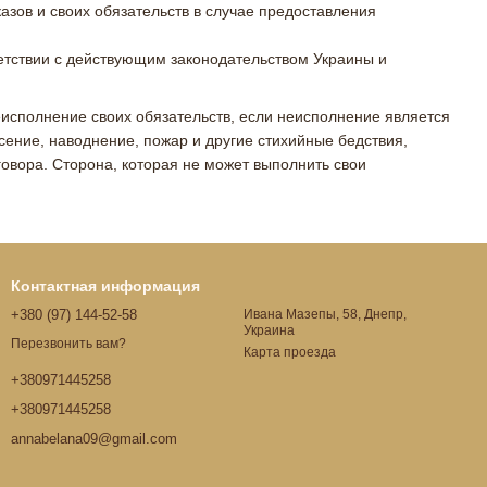
азов и своих обязательств в случае предоставления
тветствии с действующим законодательством Украины и
еисполнение своих обязательств, если неисполнение является
сение, наводнение, пожар и другие стихийные бедствия,
овора. Сторона, которая не может выполнить свои
Контактная информация
+380 (97) 144-52-58
Ивана Мазепы, 58, Днепр,
Украина
Перезвонить вам?
Карта проезда
+380971445258
+380971445258
annabelana09@gmail.com