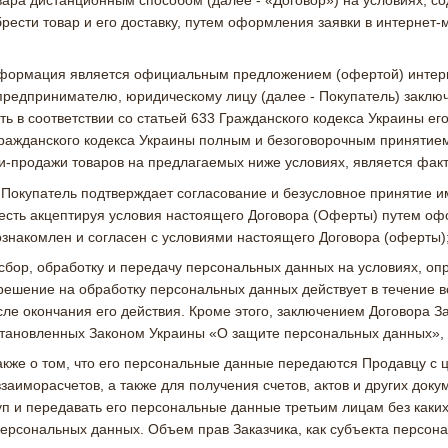
брести товар и его доставку, путем оформления заявки в интернет-
формация является официальным предложением (офертой) интерне
 предпринимателю, юридическому лицу (далее - Покупатель) заключ
ть в соответствии со статьей 633 Гражданского кодекса Украины ег
 Гражданского кодекса Украины полным и безоговорочным приняти
и-продажи товаров на предлагаемых ниже условиях, является фак
Покупатель подтверждает согласование и безусловное принятие и
о есть акцептируя условия настоящего Договора (Оферты) путем о
ознакомлен и согласен с условиями настоящего Договора (оферты)
 сбор, обработку и передачу персональных данных на условиях, оп
ешение на обработку персональных данных действует в течение все
ле окончания его действия. Кроме этого, заключением Договора За
установленных Законом Украины «О защите персональных данных»,
также о том, что его персональные данные передаются Продавцу с
аиморасчетов, а также для получения счетов, актов и других доку
уп и передавать его персональные данные третьим лицам без каки
персональных данных. Объем прав Заказчика, как субъекта персон