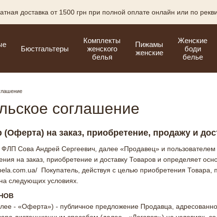
атная доставка от 1500 грн при полной оплате онлайн или по рекв
Комплекты
Женские
ые
Пижамы
Бюстгальтеры
женского
боди
женские
белья
белье
глашение
льское соглашение
(Оферта) на заказ, приобретение, продажу и дос
ФЛП Сова Андрей Сергеевич, далее «Продавец» и пользователем у
ния на заказ, приобретение и доставку Товаров и определяет осно
nabela.com.ua/ Покупатель, действуя с целью приобретения Товара
 на следующих условиях.
ИНОВ
алее - «Оферта») - публичное предложение Продавца, адресованн
вара дистанционным способом (далее - «Договор») на условиях, 