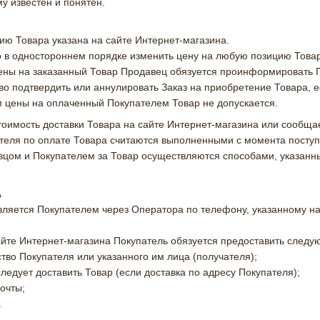
у известен и понятен.
цию Товара указана на сайте Интернет-магазина.
о в одностороннем порядке изменить цену на любую позицию Товар
цены на заказанный Товар Продавец обязуется проинформировать 
аво подтвердить или аннулировать Заказ на приобретение Товара,
 цены на оплаченный Покупателем Товар не допускается.
стоимость доставки Товара на сайте Интернет-магазина или сооб
ателя по оплате Товара считаются выполненными с момента посту
вцом и Покупателем за Товар осуществляются способами, указанн
А
твляется Покупателем через Оператора по телефону, указанному на
сайте Интернет-магазина Покупатель обязуется предоставить сле
ство Покупателя или указанного им лица (получателя);
 следует доставить Товар (если доставка по адресу Покупателя);
почты;
.