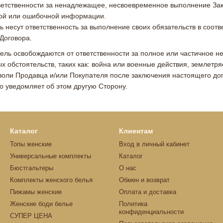
тветственности за ненадлежащее, несвоевременное выполнение Зак
ой или ошибочной информации.
ь несут ответственность за выполнение своих обязательств в соо
Договора.
тель освобождаются от ответственности за полное или частичное н
 обстоятельств, таких как: война или военные действия, землетря
воли Продавца и/или Покупателя после заключения настоящего дог
о уведомляет об этом другую Сторону.
Каталог
Клиентам
Топы женские
Вход в личный кабинет
Универсальные комплекты
Каталог
Бюстгальтеры
О нас
Комплекты женского белья
Обмен и возврат
Пижамы женские
Оплата и доставка
Женские боди белье
Политика
конфиденциальности
СУПЕР ЦЕНА