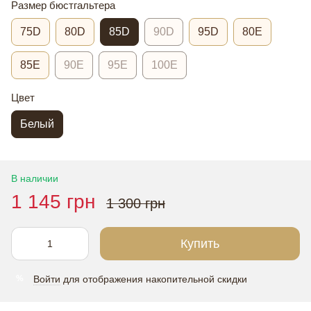
Размер бюстгальтера
75D
80D
85D
90D
95D
80E
85E
90E
95E
100E
Цвет
Белый
В наличии
1 145 грн
1 300 грн
Купить
Войти
для отображения накопительной скидки
%