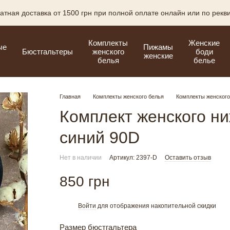
атная доставка от 1500 грн при полной оплате онлайн или по рекв
Комплекты
Женские
ые
Пижамы
Бюстгальтеры
женского
боди
женские
белья
белье
Главная
Комплекты женского белья
Комплекты женского
Комплект женского ни
синий 90D
Нет в наличии
Артикул: 2397-D
Оставить отзыв
850 грн
Войти
для отображения накопительной скидки
%
Размер бюстгальтера