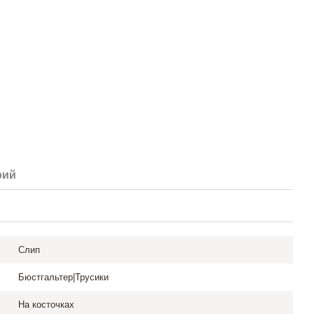
рий
Слип
Бюстгальтер|Трусики
На косточках