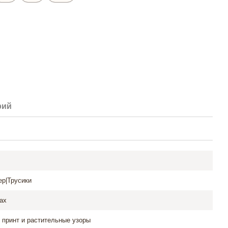
рий
ер|Трусики
ах
 принт и растительные узоры