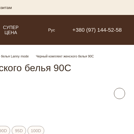
изитам
СУПЕР
+380 (97) 144-52-58
Рус
ЦЕНА
 белья Lanny mode
Черный комплект женского белья 90C
ского белья 90C
90D
95D
100D