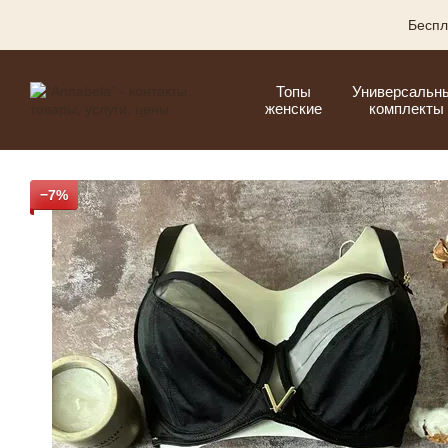
Перейти к основному контенту
Беспл
Топы
Универсальн
женские
комплекты
−7%