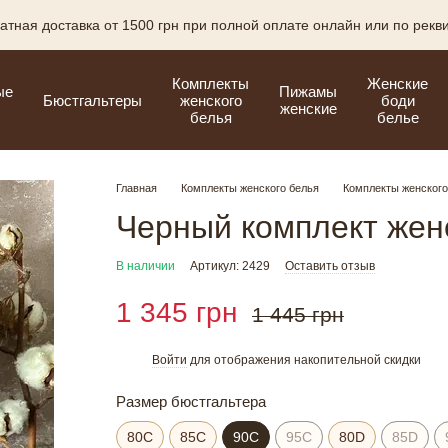
атная доставка от 1500 грн при полной оплате онлайн или по рекв
Комплекты
Женские
ые
Пижамы
Бюстгальтеры
женского
боди
женские
белья
белье
Главная
Комплекты женского белья
Комплекты женского
Черный комплект жен
В наличии
Артикул: 2429
Оставить отзыв
1 345 грн
1 445 грн
Войти
для отображения накопительной скидки
%
Размер бюстгальтера
80C
85C
90C
95C
80D
85D