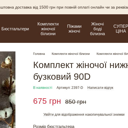
штовна доставка від 1500 грн при повній оплаті онлайн чи за рекві
Комплекти
Жіночі
Піжами
СУПЕ
Бюстгальтери
жіночої
боді
жіночі
ЦІНА
білизни
білизна
Головна
Комплекти жіночої білизни
Комплекти жіночої бі
Комплект жіночої ниж
бузковий 90D
В наявності
Артикул: 2397-D
Написати відгук
675 грн
850 грн
Увійти
для відображення накопичувальної знижки
%
Розмір бюстгальтера