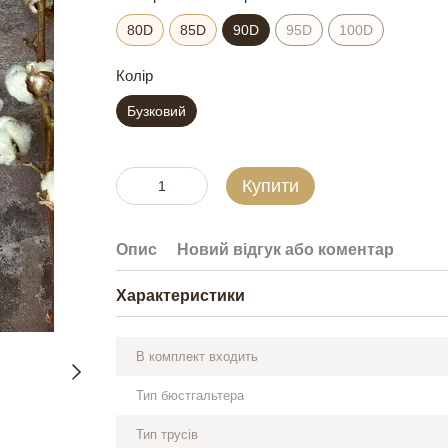
80D
85D
90D
95D
100D
Колір
Бузковий
Купити
Опис
Новий відгук або коментар
Характеристики
В комплект входить
Тип бюстгальтера
Тип трусів