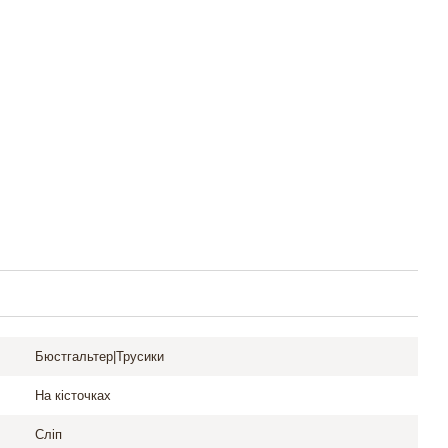
Бюстгальтер|Трусики
На кісточках
Сліп