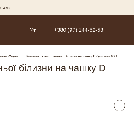
зитами
Р
+380 (97) 144-52-58
Укр
лизни Weiyesi
Комплект жіночої нижньої білизни на чашку D бузковий 90D
ньої білизни на чашку D