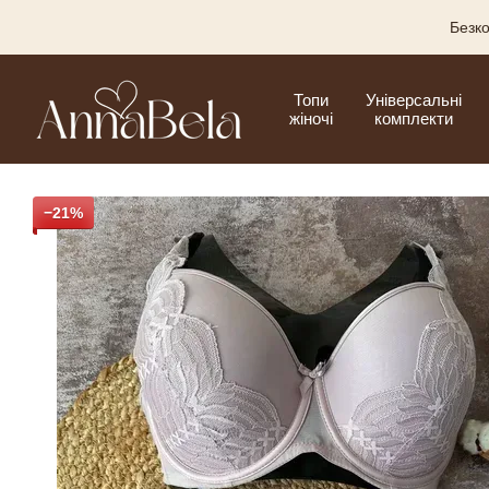
Перейти до основного контенту
Безко
Топи
Універсальні
жіночі
комплекти
−21%