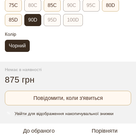
75C
80C
85C
90C
95C
80D
85D
90D
95D
100D
Колір
Чорний
Немає в наявності
875 грн
Повідомити, коли з'явиться
Увійти
для відображення накопичувальної знижки
%
До обраного
Порівняти