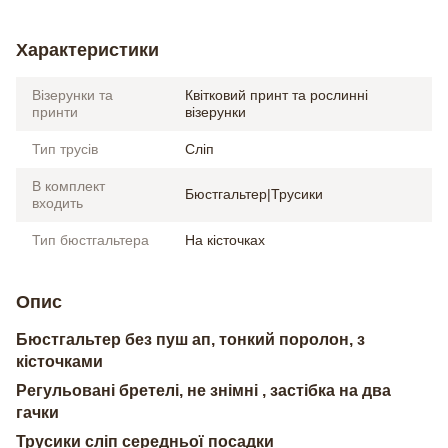
Характеристики
Візерунки та
Квітковий принт та рослинні
принти
візерунки
Тип трусів
Сліп
В комплект
Бюстгальтер|Трусики
входить
Тип бюстгальтера
На кісточках
Опис
Бюстгальтер без пуш ап, тонкий поролон, з
кісточками
Регульовані бретелі, не знімні , застібка на два
гачки
Трусики сліп середньої посадки