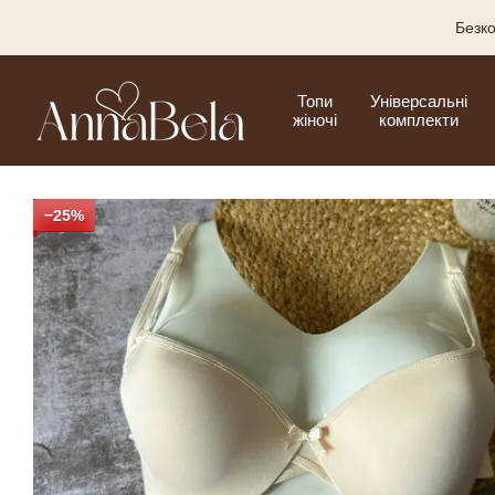
Перейти до основного контенту
Безко
Топи
Універсальні
жіночі
комплекти
−25%