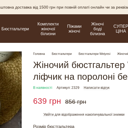
штовна доставка від 1500 грн при повній оплаті онлайн чи за рекві
Комплекти
Жіночі
Піжами
СУПЕ
Бюстгальтери
жіночої
боді
жіночі
ЦІНА
білизни
білизна
Головна
Бюстгальтери
Бюстгальтери Weiyesi
Жіночий
Жіночий бюстгальтер 
ліфчик на поролоні б
В наявності
Артикул: 2329
Написати відгук
639 грн
856 грн
Увійти
для відображення накопичувальної знижки
%
Розмір бюстгальтера