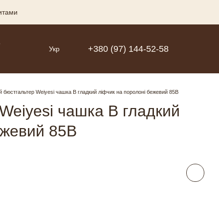
зитами
Р
+380 (97) 144-52-58
Укр
 бюстгальтер Weiyesi чашка B гладкий ліфчик на поролоні бежевий 85B
Weiyesi чашка B гладкий
ежевий 85B