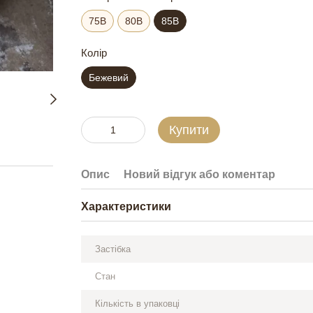
75B
80В
85В
Колір
Бежевий
Купити
Опис
Новий відгук або коментар
Характеристики
Застібка
Стан
Кількість в упаковці