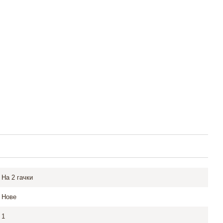
На 2 гачки
Нове
1