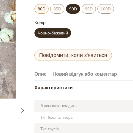
80D
85D
90D
95D
100D
Колір
Чорно-бежевий
Повідомити, коли з'явиться
Опис
Новий відгук або коментар
Характеристики
В комплект входить
Тип бюстгальтера
Тип трусів