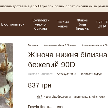
штовна доставка від 1500 грн при повній оплаті онлайн чи за рекві
Комплекти
Жіночі
Піжами
СУПЕ
Бюстгальтери
жіночої
боді
жіночі
ЦІНА
білизни
білизна
Головна
Комплекти жіночої білизни
Комплекти жіночої бі
Жіноча нижня білизна
бежевий 90D
Немає в наявності
Артикул: 2985
Написати відгук
837 грн
Увійти
для відображення накопичувальної знижки
%
Розмір бюстгальтера