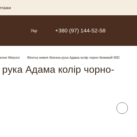
зитами
Р
+380 (97) 144-52-58
Укр
лизни Weiyesi
Жіноча нижня білизна рука Адама колір чорно-бежевий 90D
 рука Адама колір чорно-