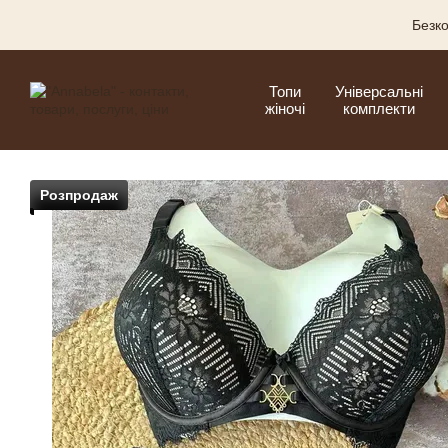
Перейти до основного контенту
Безко
Топи
Універсальні
жіночі
комплекти
Розпродаж