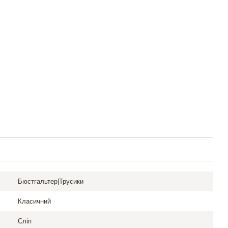
Бюстгальтер|Трусики
Класичний
Сліп