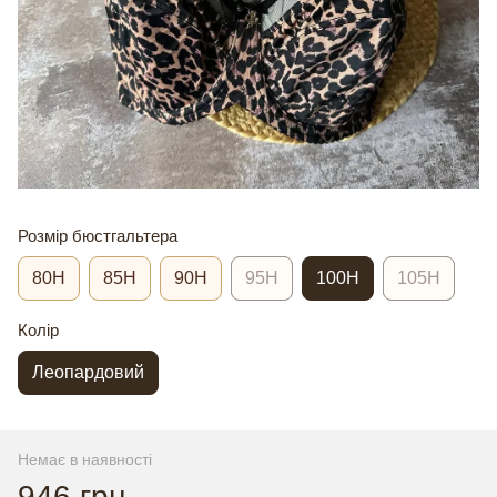
Розмір бюстгальтера
80H
85H
90H
95H
100H
105H
Колір
Леопардовий
Немає в наявності
946 грн