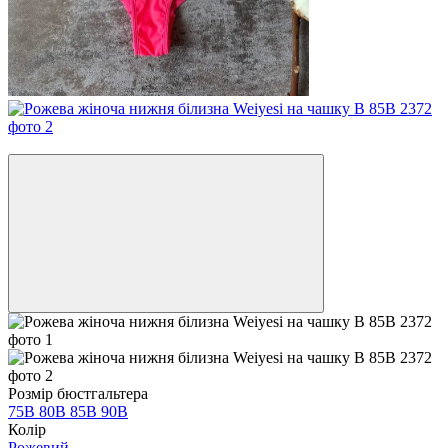
−17%
Розмір бюстгальтера
75B
80В
85В
90B
Колір
Рожевий