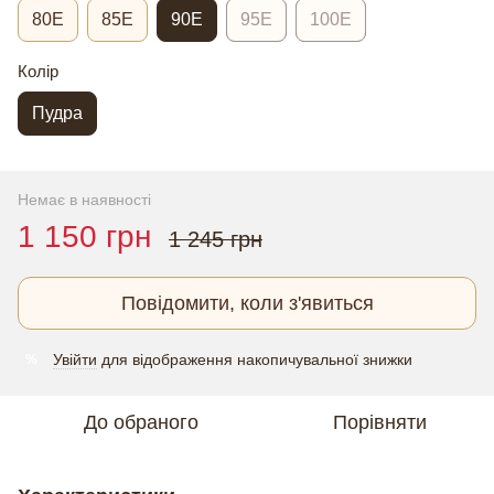
80E
85E
90E
95E
100E
Колір
Пудра
Немає в наявності
1 150 грн
1 245 грн
Повідомити, коли з'явиться
Увійти
для відображення накопичувальної знижки
%
До обраного
Порівняти