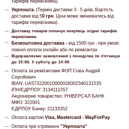
тарифів перевізника).
Укрпошта.
(Термін доставки 3 - 5 днів, Вартість
доставки від 5
0 грн
. Ціна може змінюватись від
тарифів перевізника).
Доставку товарів оплачує покупець згідно тарифів
перевізника.
Безкоштовна доставка
-
від 1500 грн - при умові
повної оплати онлайн або по реквізитах
Відправляємо замовлення з понеділка по п'ятницю
до 15:00. У суботу до 14:00.
Оплата за реквізитами ФОП Сова Андрій
Сергійович
IBAN: UA573220010000026002340131535
ІПН/ЄДРПОУ: 3134111557
Акціонерне товариство: УНІВЕРСАЛ БАНК
МФО: 322001
ЄДРПОУ Банку: 21133352
Оплата картою
Visa, Mastercard - WayForPay
Оплата при отриманні
"Укрпошта"