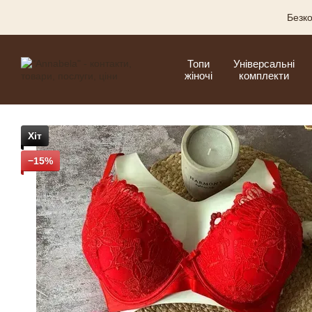
Перейти до основного контенту
Безко
Топи
Універсальні
жіночі
комплекти
Хіт
−15%