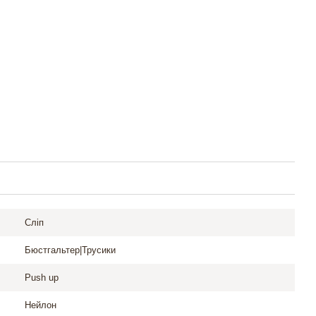
Сліп
Бюстгальтер|Трусики
Push up
Нейлон