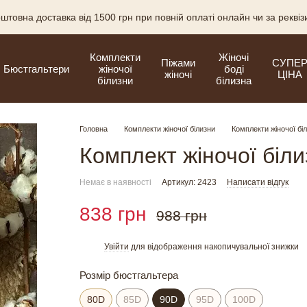
штовна доставка від 1500 грн при повній оплаті онлайн чи за рекві
Комплекти
Жіночі
Піжами
СУПЕ
Бюстгальтери
жіночої
боді
жіночі
ЦІНА
білизни
білизна
Головна
Комплекти жіночої білизни
Комплекти жіночої бі
Комплект жіночої біл
Немає в наявності
Артикул: 2423
Написати відгук
838 грн
988 грн
Увійти
для відображення накопичувальної знижки
%
Розмір бюстгальтера
80D
85D
90D
95D
100D