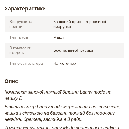
Характеристики
Візерунки та
Квітковий принт та рослинні
принти
візерунки
Тип трусів
Максі
В комплект
Бюстгальтер|Трусики
входить
Тип бюстгальтера
На кісточках
Опис
Комплект жіночої нижньої білизни Lanny mode на
чашку D
Бюстгальтер Lanny mode мереживний на кісточках,
чашка з сіточкою на бавовні, тонкий без поролону,
незнімні бретелі, застібка в 3 ряди.
Трусики жіночі максі Lanny Mode середньої посадки з