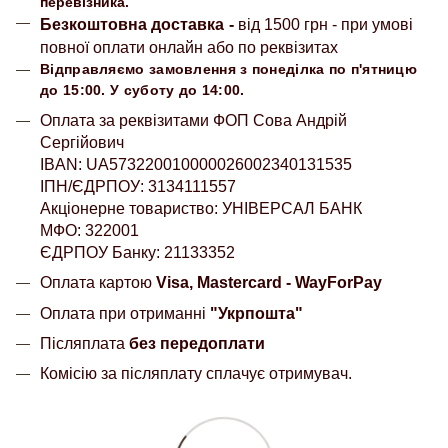
перевізника.
Безкоштовна доставка
-
від 1500 грн - при умові
повної оплати онлайн або по реквізитах
Відправляємо замовлення з понеділка по п'ятницю
до 15:00. У суботу до 14:00.
Оплата за реквізитами ФОП Сова Андрій
Сергійович
IBAN: UA573220010000026002340131535
ІПН/ЄДРПОУ: 3134111557
Акціонерне товариство: УНІВЕРСАЛ БАНК
МФО: 322001
ЄДРПОУ Банку: 21133352
Оплата картою
Visa, Mastercard - WayForPay
Оплата при отриманні
"Укрпошта"
Післяплата
без передоплати
Комісію за післяплату сплачує отримувач.