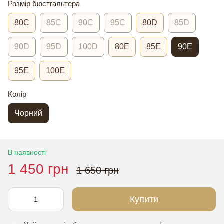
Розмір бюстгальтера
80C
85C
90C
95C
80D
85D
90D
95D
100D
80E
85E
90E
95E
100E
Колір
Чорний
В наявності
1 450 грн
1 650 грн
Купити