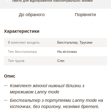
Увійти
для відображення накопичувальної знижки
%
До обраного
Порівняти
Характеристики
В комплект входить
Бюстгальтер, Трусики
Тип бюстгальтера
На кісточках
Тип трусів
Сліп
Опис
Комплект жіночої нижньої білизни з
мереживом Lanny mode
Бюстгальтер з портупеями Lanny mode на
кісточках, без поролону, незнімні бретелі,