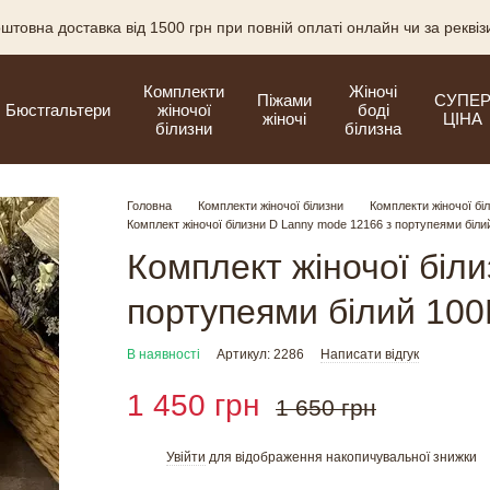
штовна доставка від 1500 грн при повній оплаті онлайн чи за рекві
Комплекти
Жіночі
Піжами
СУПЕ
Бюстгальтери
жіночої
боді
жіночі
ЦІНА
білизни
білизна
Головна
Комплекти жіночої білизни
Комплекти жіночої бі
Комплект жіночої білизни D Lanny mode 12166 з портупеями біли
Комплект жіночої біл
портупеями білий 10
В наявності
Артикул: 2286
Написати відгук
1 450 грн
1 650 грн
Увійти
для відображення накопичувальної знижки
%