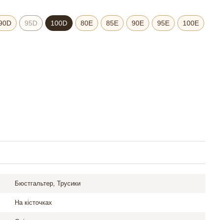
90D
95D
100D
80E
85E
90E
95E
100E
Бюстгальтер, Трусики
На кісточках