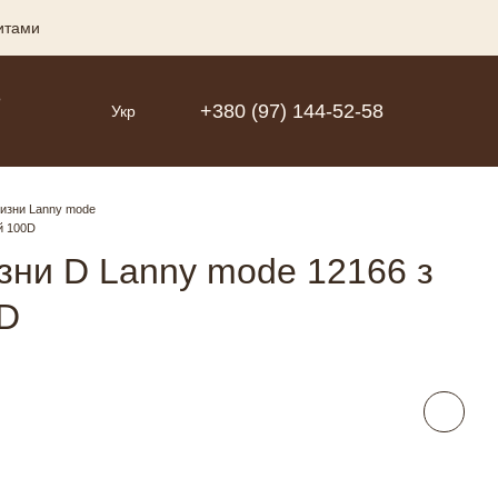
зитами
Р
+380 (97) 144-52-58
Укр
лизни Lanny mode
й 100D
изни D Lanny mode 12166 з
0D