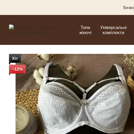
Перейти до основного контенту
Безко
Топи
Універсальні
жіночі
комплекти
Хіт
−12%