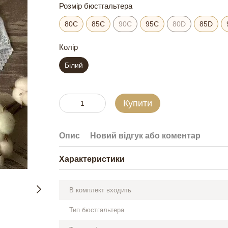
Розмір бюстгальтера
80C
85C
90C
95C
80D
85D
Колір
Білий
Купити
Опис
Новий відгук або коментар
Характеристики
В комплект входить
Тип бюстгальтера