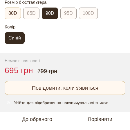
Розмір бюстгальтера
80D
85D
90D
95D
100D
Колір
Синій
Немає в наявності
695 грн
799 грн
Повідомити, коли з'явиться
Увійти
для відображення накопичувальної знижки
%
До обраного
Порівняти