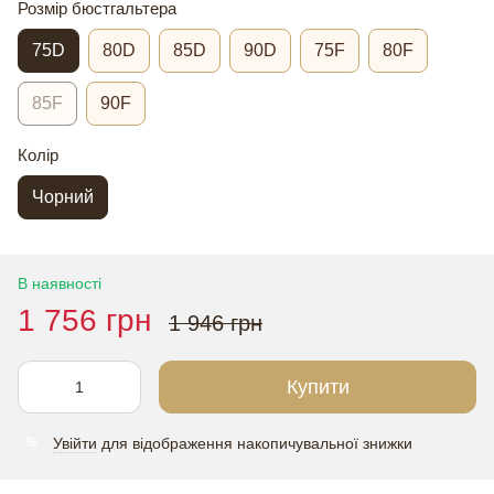
Розмір бюстгальтера
75D
80D
85D
90D
75F
80F
85F
90F
Колір
Чорний
В наявності
1 756 грн
1 946 грн
Купити
Увійти
для відображення накопичувальної знижки
%