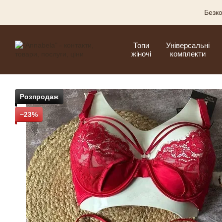
Перейти до основного контенту
Безко
Топи
Універсальні
жіночі
комплекти
Розпродаж
−23%