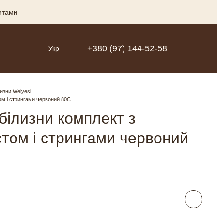
зитами
Р
+380 (97) 144-52-58
Укр
лизни Weiyesi
ом і стрингами червоний 80C
білизни комплект з
том і стрингами червоний