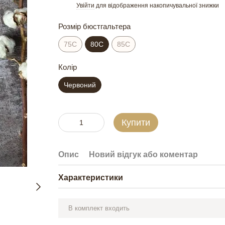
Увійти
для відображення накопичувальної знижки
%
Розмір бюстгальтера
75C
80C
85C
Колір
Червоний
Купити
Опис
Новий відгук або коментар
Характеристики
В комплект входить