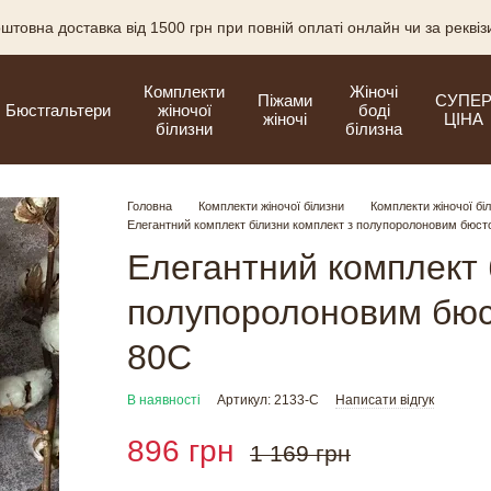
штовна доставка від 1500 грн при повній оплаті онлайн чи за рекві
Комплекти
Жіночі
Піжами
СУПЕ
Бюстгальтери
жіночої
боді
жіночі
ЦІНА
білизни
білизна
Головна
Комплекти жіночої білизни
Комплекти жіночої бі
Елегантний комплект білизни комплект з полупоролоновим бюст
Елегантний комплект 
полупоролоновим бюс
80C
В наявності
Артикул: 2133-C
Написати відгук
896 грн
1 169 грн