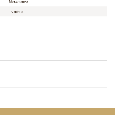
М'яка чашка
T-стрінги