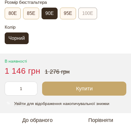
Розмір бюстгальтера
80E
85E
90E
95E
100E
Колір
Чорний
В наявності
1 146 грн
1 276 грн
Купити
Увійти
для відображення накопичувальної знижки
%
До обраного
Порівняти