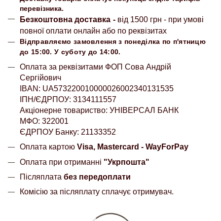
перевізника.
Безкоштовна доставка
-
від 1500 грн - при умові
повної оплати онлайн або по реквізитах
Відправляємо замовлення з понеділка по п'ятницю
до 15:00. У суботу до 14:00.
Оплата за реквізитами ФОП Сова Андрій
Сергійович
IBAN: UA573220010000026002340131535
ІПН/ЄДРПОУ: 3134111557
Акціонерне товариство: УНІВЕРСАЛ БАНК
МФО: 322001
ЄДРПОУ Банку: 21133352
Оплата картою
Visa, Mastercard - WayForPay
Оплата при отриманні
"Укрпошта"
Післяплата
без передоплати
Комісію за післяплату сплачує отримувач.