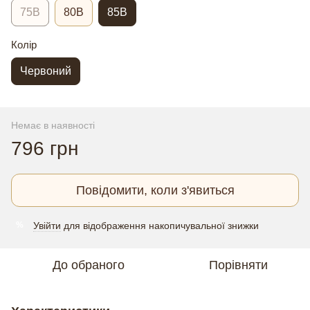
75B
80В
85В
Колір
Червоний
Немає в наявності
796 грн
Повідомити, коли з'явиться
Увійти
для відображення накопичувальної знижки
%
До обраного
Порівняти