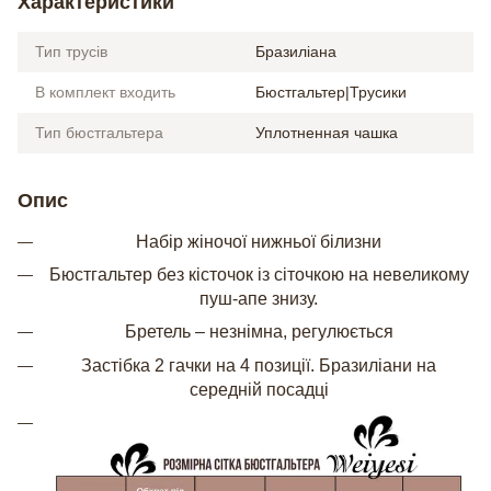
Характеристики
Тип трусів
Бразиліана
В комплект входить
Бюстгальтер|Трусики
Тип бюстгальтера
Уплотненная чашка
Опис
Набір жіночої нижньої білизни
Бюстгальтер без кісточок із сіточкою на невеликому
пуш-апе знизу.
Бретель – незнімна, регулюється
Застібка 2 гачки на 4 позиції. Бразиліани на
середній посадці