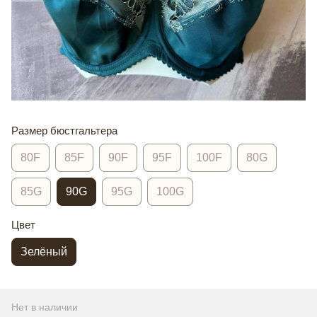
Размер бюстгальтера
80F
85F
90F
95F
100F
80G
85G
90G
95G
100G
Цвет
Зелёный
Нет в наличии