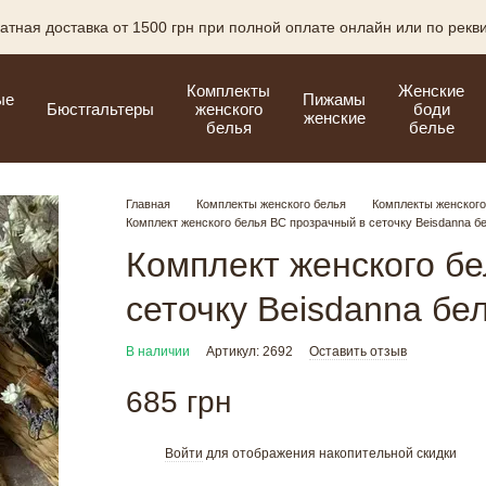
атная доставка от 1500 грн при полной оплате онлайн или по рекв
Комплекты
Женские
ые
Пижамы
Бюстгальтеры
женского
боди
женские
белья
белье
Главная
Комплекты женского белья
Комплекты женского
Комплект женского белья BC прозрачный в сеточку Beisdanna б
Комплект женского б
сеточку Beisdanna бе
В наличии
Артикул: 2692
Оставить отзыв
685 грн
Войти
для отображения накопительной скидки
%