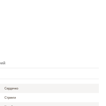
рий
Сердечко
Стринги