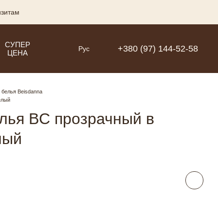
изитам
СУПЕР
+380 (97) 144-52-58
Рус
ЦЕНА
 белья Beisdanna
елый
елья BC прозрачный в
лый