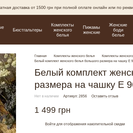
атная доставка от 1500 грн при полной оплате онлайн или по рекв
Комплекты
Женские
ые
Пижамы
Бюстгальтеры
женского
боди
женские
белья
белье
Главная
Комплекты женского белья
Комплекты женского
Белый комплект женского белья большого размера на чашку Е 
Белый комплект женс
размера на чашку Е 
Нет в наличии
Артикул: 2856
Оставить отзыв
1 499 грн
Войти
для отображения накопительной скидки
%