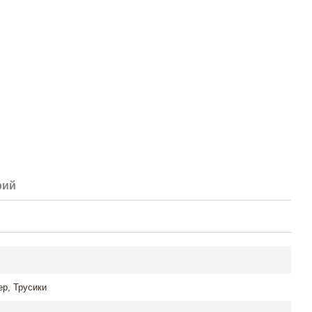
рий
р, Трусики