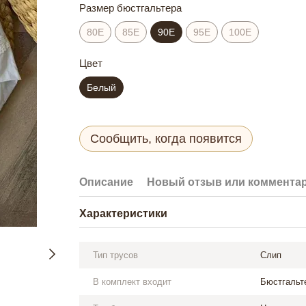
Размер бюстгальтера
80E
85E
90E
95E
100E
Цвет
Белый
Сообщить, когда появится
Описание
Новый отзыв или коммента
Характеристики
Тип трусов
Слип
В комплект входит
Бюстгальте