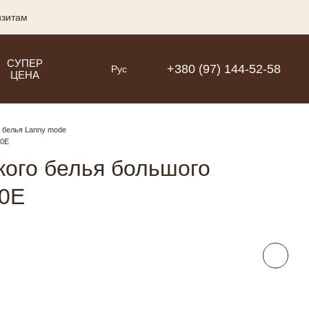
изитам
СУПЕР
+380 (97) 144-52-58
Рус
ЦЕНА
 белья Lanny mode
90Е
кого белья большого
90Е