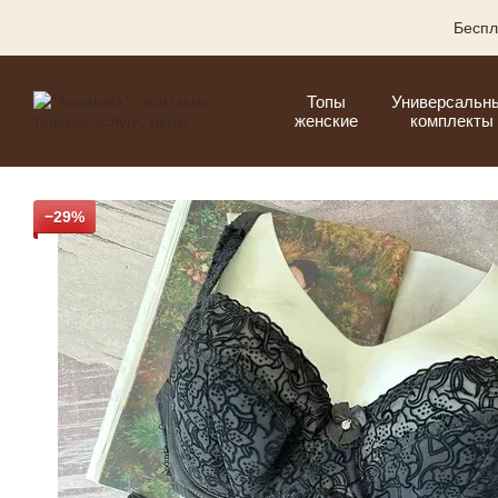
Перейти к основному контенту
Беспл
Топы
Универсальн
женские
комплекты
−29%