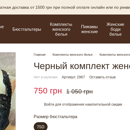
атная доставка от 1500 грн при полной оплате онлайн или по рекв
Комплекты
Женские
ые
Пижамы
Бюстгальтеры
женского
боди
женские
белья
белье
Главная
Комплекты женского белья
Комплекты женского
Черный комплект жен
Нет в наличии
Артикул: 2967
Оставить отзыв
750 грн
1 050 грн
Войти
для отображения накопительной скидки
%
Размер бюстгальтера
75D