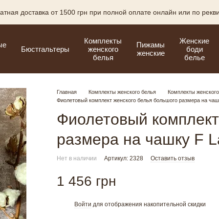
атная доставка от 1500 грн при полной оплате онлайн или по рекв
Комплекты
Женские
ые
Пижамы
Бюстгальтеры
женского
боди
женские
белья
белье
Главная
Комплекты женского белья
Комплекты женского
Фиолетовый комплект женского белья большого размера на чаш
Фиолетовый комплект
размера на чашку F 
Нет в наличии
Артикул: 2328
Оставить отзыв
1 456 грн
Войти
для отображения накопительной скидки
%