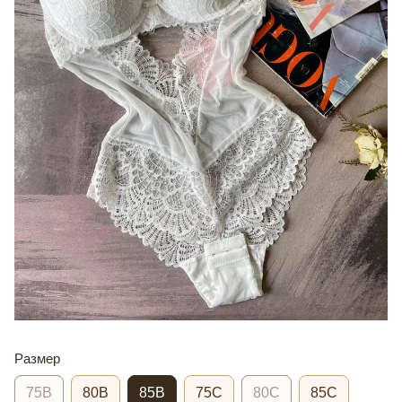
Размер
75В
80В
85В
75С
80С
85С