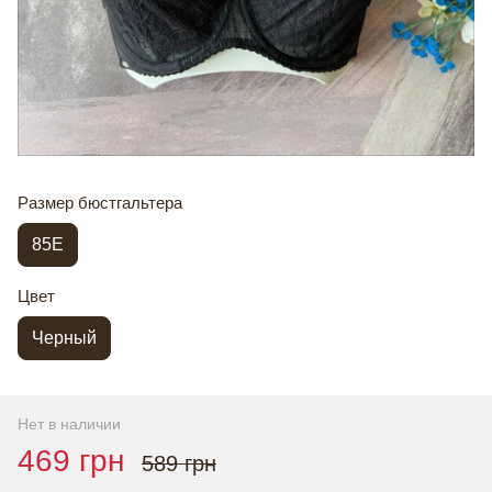
Размер бюстгальтера
85E
Цвет
Черный
Нет в наличии
469 грн
589 грн