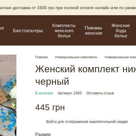
атная доставка от 1500 грн при полной оплате онлайн или по рекв
Комплекты
Женские
ые
Пижамы
Бюстгальтеры
женского
боди
женские
белья
белье
Главная
Универсальные комплекты
Универсальные ком
Женский комплект ни
черный
В наличии
Артикул: 2405
Оставить отзыв
445 грн
Войти
для отображения накопительной скидки
%
Размер