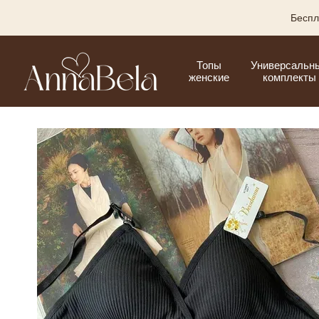
Перейти к основному контенту
Беспл
Топы
Универсальн
женские
комплекты