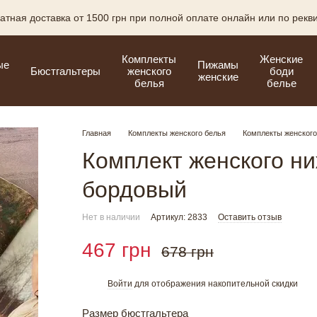
атная доставка от 1500 грн при полной оплате онлайн или по рекв
Комплекты
Женские
ые
Пижамы
Бюстгальтеры
женского
боди
женские
белья
белье
Главная
Комплекты женского белья
Комплекты женского
Комплект женского ни
бордовый
Нет в наличии
Артикул: 2833
Оставить отзыв
467 грн
678 грн
Войти
для отображения накопительной скидки
%
Размер бюстгальтера