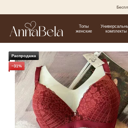
Перейти к основному контенту
Беспл
Топы
Универсальн
женские
комплекты
Распродажа
−31%