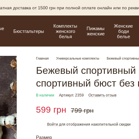
атная доставка от 1500 грн при полной оплате онлайн или по рекв
Комплекты
Женские
ые
Пижамы
Бюстгальтеры
женского
боди
женские
белья
белье
Главная
Универсальные комплекты
Бежевый спортивный
Бежевый спортивный 
спортивный бюст без 
В наличии
Артикул: 2359
Оставить отзыв
599 грн
799 грн
Войти
для отображения накопительной скидки
%
Размер