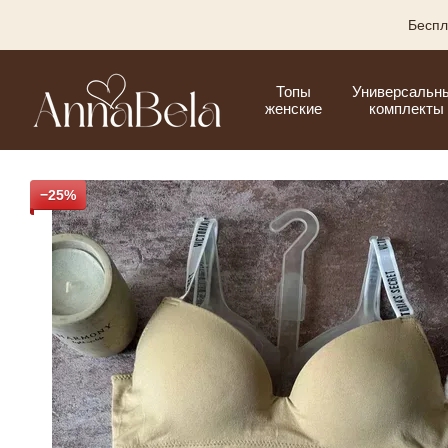
Перейти к основному контенту
Беспл
Топы
Универсальн
женские
комплекты
−25%