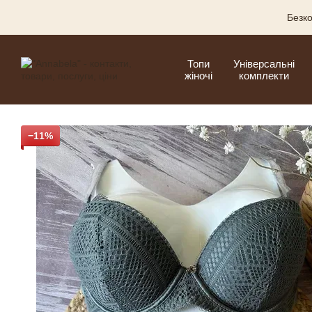
Перейти до основного контенту
Безко
Топи
Універсальні
жіночі
комплекти
−11%