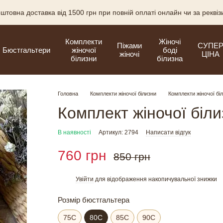
штовна доставка від 1500 грн при повній оплаті онлайн чи за рекві
Комплекти
Жіночі
Піжами
СУПЕ
Бюстгальтери
жіночої
боді
жіночі
ЦІНА
білизни
білизна
Головна
Комплекти жіночої білизни
Комплекти жіночої бі
Комплект жіночої біли
В наявності
Артикул: 2794
Написати відгук
760 грн
850 грн
Увійти
для відображення накопичувальної знижки
%
Розмір бюстгальтера
75C
80C
85C
90C