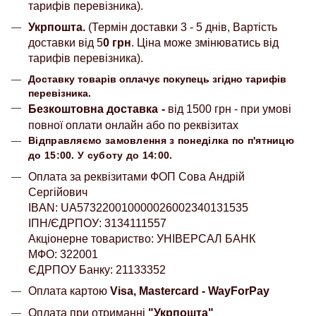
тарифів перевізника).
Укрпошта.
(Термін доставки 3 - 5 днів, Вартість
доставки від 5
0 грн
. Ціна може змінюватись від
тарифів перевізника).
Доставку товарів оплачує покупець згідно тарифів
перевізника.
Безкоштовна доставка
-
від 1500 грн - при умові
повної оплати онлайн або по реквізитах
Відправляємо замовлення з понеділка по п'ятницю
до 15:00. У суботу до 14:00.
Оплата за реквізитами ФОП Сова Андрій
Сергійович
IBAN: UA573220010000026002340131535
ІПН/ЄДРПОУ: 3134111557
Акціонерне товариство: УНІВЕРСАЛ БАНК
МФО: 322001
ЄДРПОУ Банку: 21133352
Оплата картою
Visa, Mastercard - WayForPay
Оплата при отриманні
"Укрпошта"