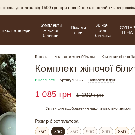
штовна доставка від 1500 грн при повній оплаті онлайн чи за рекві
Комплекти
Жіночі
Піжами
СУПЕ
Бюстгальтери
жіночої
боді
жіночі
ЦІНА
білизни
білизна
Головна
Комплекти жіночої білизни
Комплекти жіночої бі
Комплект жіночої біл
В наявності
Артикул: 2622
Написати відгук
1 085 грн
1 299 грн
Увійти
для відображення накопичувальної знижки
%
Розмір бюстгальтера
75C
80C
85C
90C
80D
85D