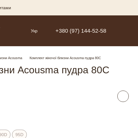
зитами
Р
+380 (97) 144-52-58
Укр
лизни Acousma
Комплект жіночої білизни Acousma пудра 80C
изни Acousma пудра 80C
90D
95D