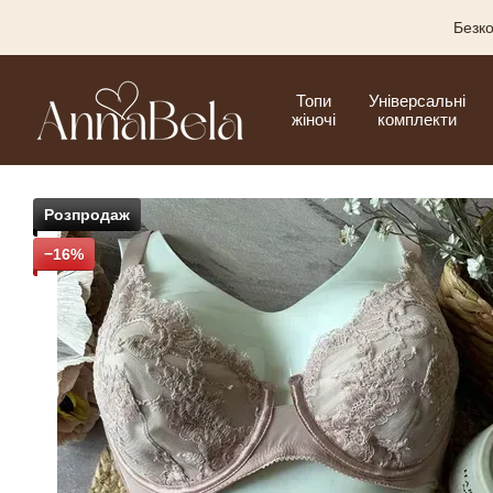
Перейти до основного контенту
Безко
Топи
Універсальні
жіночі
комплекти
Розпродаж
−16%