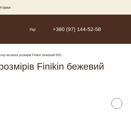
зитами
Р
+380 (97) 144-52-58
Укр
тер великих розмірів Finikin бежевий 85G
озмірів Finikin бежевий