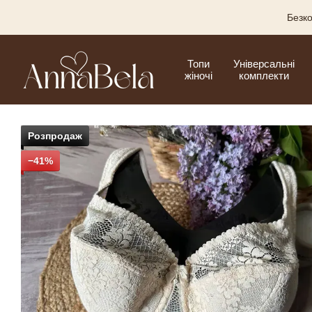
Перейти до основного контенту
Безко
Топи
Універсальні
жіночі
комплекти
Розпродаж
−41%