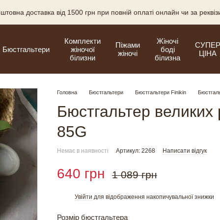
штовна доставка від 1500 грн при повній оплаті онлайн чи за рекві
Комплекти
Жіночі
Піжами
СУПЕ
Бюстгальтери
жіночої
боді
жіночі
ЦІНА
білизни
білизна
Головна
Бюстгальтери
Бюстгальтери Finikin
Бюстгаль
Бюстгальтер великих р
85G
Немає в наявності
Артикул: 2268
Написати відгук
640 грн
1 089 грн
Увійти
для відображення накопичувальної знижки
%
Розмір бюстгальтера