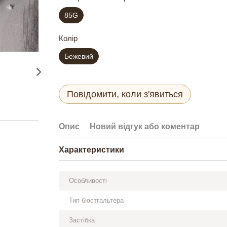
85G
Колір
Бежевий
Повідомити, коли з'явиться
Опис
Новий відгук або коментар
Характеристики
Особливості
Тип бюстгальтера
Застібка