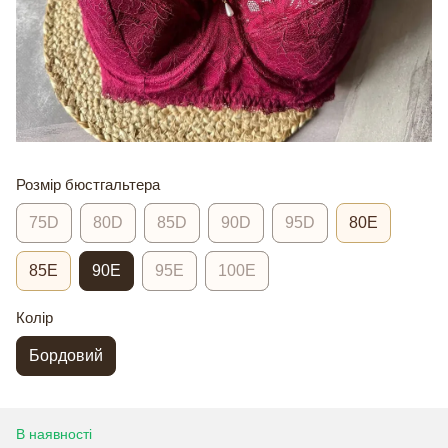
Розмір бюстгальтера
75D
80D
85D
90D
95D
80E
85E
90E
95E
100E
Колір
Бордовий
В наявності