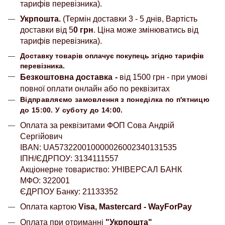
тарифів перевізника).
Укрпошта.
(Термін доставки 3 - 5 днів, Вартість
доставки від 5
0 грн
. Ціна може змінюватись від
тарифів перевізника).
Доставку товарів оплачує покупець згідно тарифів
перевізника.
Безкоштовна доставка
-
від 1500 грн - при умові
повної оплати онлайн або по реквізитах
Відправляємо замовлення з понеділка по п'ятницю
до 15:00. У суботу до 14:00.
Оплата за реквізитами ФОП Сова Андрій
Сергійович
IBAN: UA573220010000026002340131535
ІПН/ЄДРПОУ: 3134111557
Акціонерне товариство: УНІВЕРСАЛ БАНК
МФО: 322001
ЄДРПОУ Банку: 21133352
Оплата картою
Visa, Mastercard - WayForPay
Оплата при отриманні
"Укрпошта"