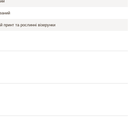
ний
ваний
й принт та рослинні візерунки