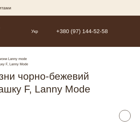
зитами
Р
+380 (97) 144-52-58
Укр
лизни Lanny mode
шку F, Lanny Mode
изни чорно-бежевий
чашку F, Lanny Mode