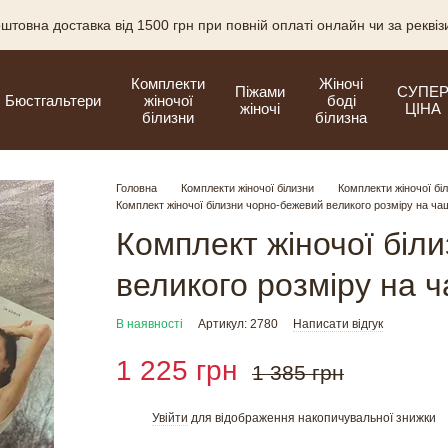
штовна доставка від 1500 грн при повній оплаті онлайн чи за рекві
Комплекти
Жіночі
Піжами
СУПЕ
Бюстгальтери
жіночої
боді
жіночі
ЦІНА
білизни
білизна
Головна
Комплекти жіночої білизни
Комплекти жіночої бі
Комплект жіночої білизни чорно-бежевий великого розміру на ча
Комплект жіночої біл
великого розміру на 
В наявності
Артикул: 2780
Написати відгук
1 225 грн
1 385 грн
Увійти
для відображення накопичувальної знижки
%