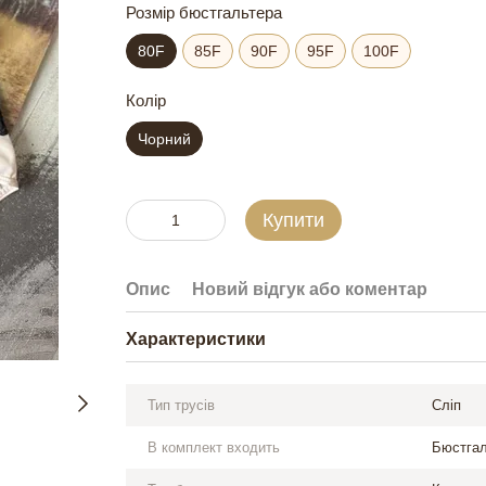
Розмір бюстгальтера
80F
85F
90F
95F
100F
Колір
Чорний
Купити
Опис
Новий відгук або коментар
Характеристики
Тип трусів
Сліп
В комплект входить
Бюстгал