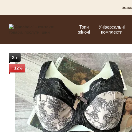
Перейти до основного контенту
Безко
Топи
Універсальні
жіночі
комплекти
Хіт
−12%