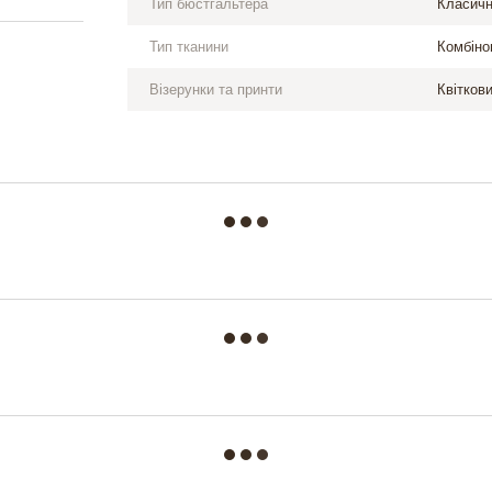
Тип бюстгальтера
Класич
Тип тканини
Комбіно
Візерунки та принти
Квіткови