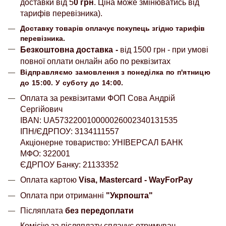
доставки від 5
0 грн
. Ціна може змінюватись від
тарифів перевізника).
Доставку товарів оплачує покупець згідно тарифів
перевізника.
Безкоштовна доставка
-
від 1500 грн - при умові
повної оплати онлайн або по реквізитах
Відправляємо замовлення з понеділка по п'ятницю
до 15:00. У суботу до 14:00.
Оплата за реквізитами ФОП Сова Андрій
Сергійович
IBAN: UA573220010000026002340131535
ІПН/ЄДРПОУ: 3134111557
Акціонерне товариство: УНІВЕРСАЛ БАНК
МФО: 322001
ЄДРПОУ Банку: 21133352
Оплата картою
Visa, Mastercard - WayForPay
Оплата при отриманні
"Укрпошта"
Післяплата
без передоплати
Комісію за післяплату сплачує отримувач.