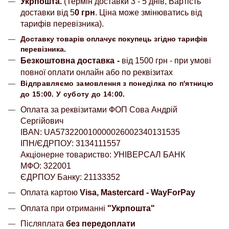
Укрпошта.
(Термін доставки 3 - 5 днів, Вартість
доставки від 5
0 грн
. Ціна може змінюватись від
тарифів перевізника).
Доставку товарів оплачує покупець згідно тарифів
перевізника.
Безкоштовна доставка
-
від 1500 грн - при умові
повної оплати онлайн або по реквізитах
Відправляємо замовлення з понеділка по п'ятницю
до 15:00. У суботу до 14:00.
Оплата за реквізитами ФОП Сова Андрій
Сергійович
IBAN: UA573220010000026002340131535
ІПН/ЄДРПОУ: 3134111557
Акціонерне товариство: УНІВЕРСАЛ БАНК
МФО: 322001
ЄДРПОУ Банку: 21133352
Оплата картою
Visa, Mastercard - WayForPay
Оплата при отриманні
"Укрпошта"
Післяплата
без передоплати