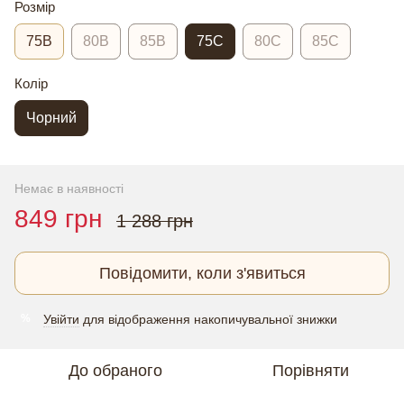
Розмір
75В
80В
85В
75С
80С
85С
Колір
Чорний
Немає в наявності
849 грн
1 288 грн
Повідомити, коли з'явиться
Увійти
для відображення накопичувальної знижки
%
До обраного
Порівняти