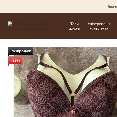
Перейти до основного контенту
Безко
Топи
Універсальні
жіночі
комплекти
Розпродаж
−29%