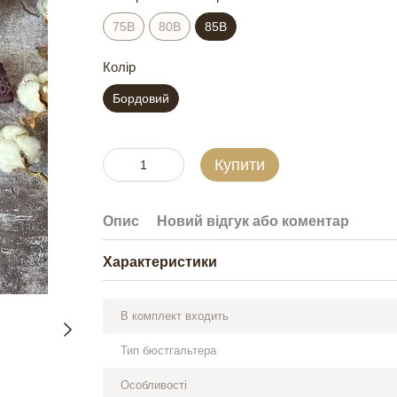
75B
80В
85В
Колір
Бордовий
Купити
Опис
Новий відгук або коментар
Характеристики
В комплект входить
Тип бюстгальтера
Особливості