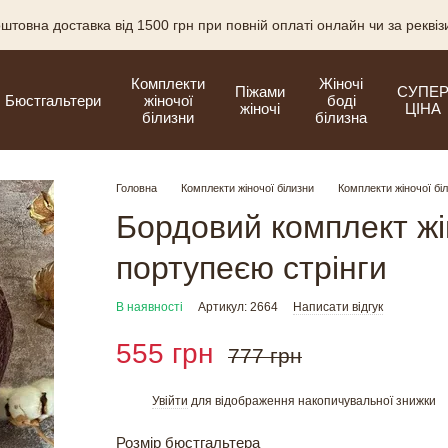
штовна доставка від 1500 грн при повній оплаті онлайн чи за рекві
Комплекти
Жіночі
Піжами
СУПЕ
Бюстгальтери
жіночої
боді
жіночі
ЦІНА
білизни
білизна
Головна
Комплекти жіночої білизни
Комплекти жіночої бі
Бордовий комплект жі
портупеєю стрінги
В наявності
Артикул: 2664
Написати відгук
555 грн
777 грн
Увійти
для відображення накопичувальної знижки
%
Розмір бюстгальтера