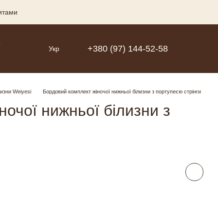
зитами
Р
+380 (97) 144-52-58
Укр
лизни Weiyesi
Бордовий комплект жіночої нижньої білизни з портупеєю стрінги
ночої нижньої білизни з