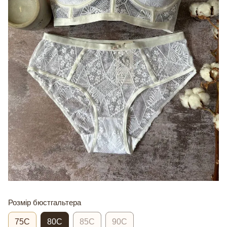
Розмір бюстгальтера
75C
80C
85C
90C