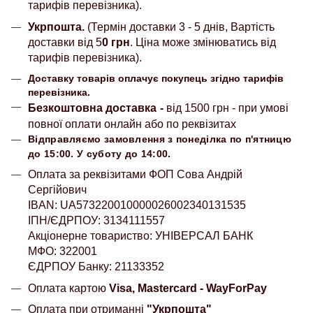
тарифів перевізника).
Укрпошта.
(Термін доставки 3 - 5 днів, Вартість
доставки від 5
0 грн
. Ціна може змінюватись від
тарифів перевізника).
Доставку товарів оплачує покупець згідно тарифів
перевізника.
Безкоштовна доставка
-
від 1500 грн - при умові
повної оплати онлайн або по реквізитах
Відправляємо замовлення з понеділка по п'ятницю
до 15:00. У суботу до 14:00.
Оплата за реквізитами ФОП Сова Андрій
Сергійович
IBAN: UA573220010000026002340131535
ІПН/ЄДРПОУ: 3134111557
Акціонерне товариство: УНІВЕРСАЛ БАНК
МФО: 322001
ЄДРПОУ Банку: 21133352
Оплата картою
Visa, Mastercard - WayForPay
Оплата при отриманні
"Укрпошта"